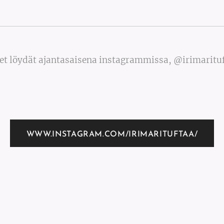
et löydät ajantasaisena instagrammissa, @irimaritu
WWW.INSTAGRAM.COM/IRIMARITUFTAA/